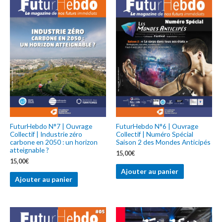
FuturHebdo N°7 | Ouvrage
FuturHebdo N°6 | Ouvrage
Collectif | Industrie zéro
Collectif | Numéro Spécial
carbone en 2050 : un horizon
Saison 2 des Mondes Anticipés
atteignable ?
15,00
€
15,00
€
Ajouter au panier
Ajouter au panier