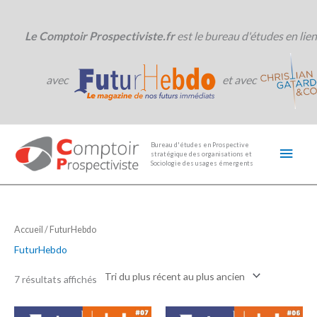
Aller
au
contenu
Le Comptoir Prospectiviste.fr
est le bureau d'études en lien
avec
et avec
Men
Bureau d'études en Prospective
stratégique des organisations et
princ
Sociologie des usages émergents
Accueil
/ FuturHebdo
FuturHebdo
7 résultats affichés