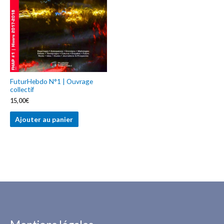
FuturHebdo N°1 | Ouvrage
collectif
15,00
€
Ajouter au panier