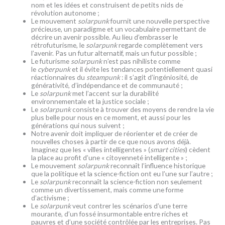
nom et les idées et construisent de petits nids de
révolution autonome ;
Le mouvement
solarpunk
fournit une nouvelle perspective
précieuse, un paradigme et un vocabulaire permettant de
décrire un avenir possible. Au lieu d’embrasser le
rétrofuturisme, le
solarpunk
regarde complètement vers
l’avenir. Pas un futur alternatif, mais un futur possible ;
Le futurisme
solarpunk
n’est pas nihiliste comme
le
cyberpunk
et il évite les tendances potentiellement quasi
réactionnaires du
steampunk
: il s’agit d’ingéniosité, de
générativité, d’indépendance et de communauté ;
Le
solarpunk
met l’accent sur la durabilité
environnementale et la justice sociale ;
Le
solarpunk
consiste à trouver des moyens de rendre la vie
plus belle pour nous en ce moment, et aussi pour les
générations qui nous suivent ;
Notre avenir doit impliquer de réorienter et de créer de
nouvelles choses à partir de ce que nous avons déjà.
Imaginez que les « villes intelligentes » (
smart cities
) cèdent
la place au profit d’une « citoyenneté intelligente » ;
Le mouvement
solarpunk
reconnaît l’influence historique
que la politique et la science-fiction ont eu l’une sur l’autre ;
Le
solarpunk
reconnaît la science-fiction non seulement
comme un divertissement, mais comme une forme
d’activisme ;
Le
solarpunk
veut contrer les scénarios d’une terre
mourante, d’un fossé insurmontable entre riches et
pauvres et d’une société contrôlée par les entreprises. Pas