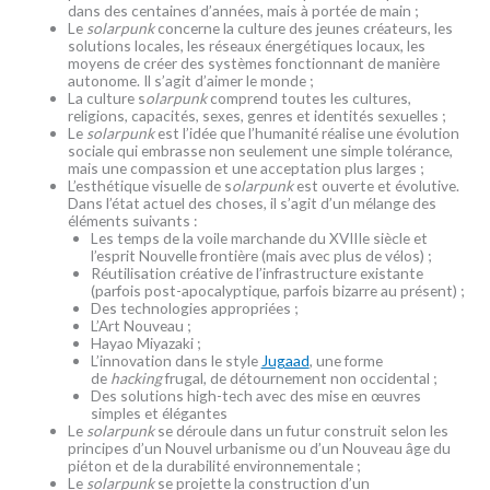
dans des centaines d’années, mais à portée de main ;
Le
solarpunk
concerne la culture des jeunes créateurs, les
solutions locales, les réseaux énergétiques locaux, les
moyens de créer des systèmes fonctionnant de manière
autonome. Il s’agit d’aimer le monde ;
La culture s
olarpunk
comprend toutes les cultures,
religions, capacités, sexes, genres et identités sexuelles ;
Le
solarpunk
est l’idée que l’humanité réalise une évolution
sociale qui embrasse non seulement une simple tolérance,
mais une compassion et une acceptation plus larges ;
L’esthétique visuelle de s
olarpunk
est ouverte et évolutive.
Dans l’état actuel des choses, il s’agit d’un mélange des
éléments suivants :
Les temps de la voile marchande du XVIIIe siècle et
l’esprit Nouvelle frontière (mais avec plus de vélos) ;
Réutilisation créative de l’infrastructure existante
(parfois post-apocalyptique, parfois bizarre au présent) ;
Des technologies appropriées ;
L’Art Nouveau ;
Hayao Miyazaki ;
L’innovation dans le style
Jugaad
, une forme
de
hacking
frugal, de détournement non occidental ;
Des solutions high-tech avec des mise en œuvres
simples et élégantes
Le
solarpunk
se déroule dans un futur construit selon les
principes d’un Nouvel urbanisme ou d’un Nouveau âge du
piéton et de la durabilité environnementale ;
Le
solarpunk
se projette la construction d’un