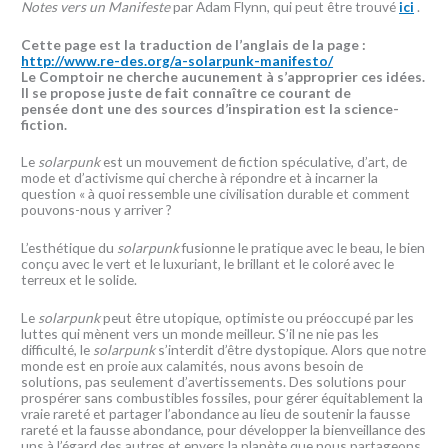
Notes vers un Manifeste
par Adam Flynn, qui peut être trouvé
ici
.
Cette page est la traduction de l’anglais de la page :
http://www.re-des.org/a-solarpunk-manifesto/
Le Comptoir ne cherche aucunement à s’approprier ces idées.
Il se propose juste de fait connaître ce courant de
pensée dont une des sources d’inspiration est la science-
fiction.
Le
solarpunk
est un mouvement de fiction spéculative, d’art, de
mode et d’activisme qui cherche à répondre et à incarner la
question « à quoi ressemble une civilisation durable et comment
pouvons-nous y arriver ?
L’esthétique du
solarpunk
fusionne le pratique avec le beau, le bien
conçu avec le vert et le luxuriant, le brillant et le coloré avec le
terreux et le solide.
Le
solarpunk
peut être utopique, optimiste ou préoccupé par les
luttes qui mènent vers un monde meilleur. S’il ne nie pas les
difficulté, le
solarpunk
s’interdit d’être dystopique. Alors que notre
monde est en proie aux calamités, nous avons besoin de
solutions, pas seulement d’avertissements. Des solutions pour
prospérer sans combustibles fossiles, pour gérer équitablement la
vraie rareté et partager l’abondance au lieu de soutenir la fausse
rareté et la fausse abondance, pour développer la bienveillance des
uns à l’égard des autres et envers la planète que nous partageons.