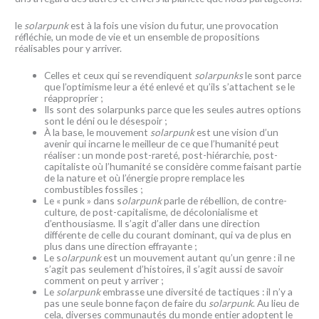
le
solarpunk
est à la fois une vision du futur, une provocation
réfléchie, un mode de vie et un ensemble de propositions
réalisables pour y arriver.
Celles et ceux qui se revendiquent
solarpunks
le sont parce
que l’optimisme leur a été enlevé et qu’ils s’attachent se le
réapproprier ;
Ils sont des solarpunks parce que les seules autres options
sont le déni ou le désespoir ;
À la base, le mouvement
solarpunk
est une vision d’un
avenir qui incarne le meilleur de ce que l’humanité peut
réaliser : un monde post-rareté, post-hiérarchie, post-
capitaliste où l’humanité se considère comme faisant partie
de la nature et où l’énergie propre remplace les
combustibles fossiles ;
Le « punk » dans s
olarpunk
parle de rébellion, de contre-
culture, de post-capitalisme, de décolonialisme et
d’enthousiasme. Il s’agit d’aller dans une direction
différente de celle du courant dominant, qui va de plus en
plus dans une direction effrayante ;
Le s
olarpunk
est un mouvement autant qu’un genre : il ne
s’agit pas seulement d’histoires, il s’agit aussi de savoir
comment on peut y arriver ;
Le
solarpunk
embrasse une diversité de tactiques : il n’y a
pas une seule bonne façon de faire du
solarpunk
. Au lieu de
cela, diverses communautés du monde entier adoptent le