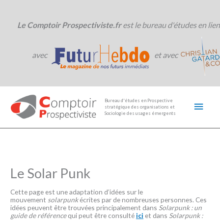
Aller
au
contenu
Le Comptoir Prospectiviste.fr
est le bureau d'études en lien
avec
et avec
Men
Bureau d'études en Prospective
stratégique des organisations et
princ
Sociologie des usages émergents
Le Solar Punk
Cette page est une adaptation d’idées sur le
mouvement
solarpunk
écrites par de nombreuses personnes. Ces
idées peuvent être trouvées principalement dans
Solarpunk : un
guide de référence
qui peut être consulté
ici
et dans
Solarpunk :