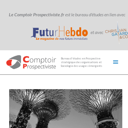
Aller
au
contenu
Le Comptoir Prospectiviste.fr
est le bureau d'études en lien avec
et avec
Men
Bureau d'études en Prospective
stratégique des organisations et
princ
Sociologie des usages émergents