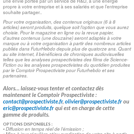
une envie portée par un service de R&D, à une énergie 
propre à votre entreprise et à ses salariés et que l’entreprise 
souhaite partager..
Pour votre organisation, des contenus originaux (6 à 8 
articles) seront produits, quelque soit l’option que vous aurez 
choisie. Pour le magazine en ligne ou la revue papier, 
d’autres contenus (une douzaine) seront adaptés à votre 
marque ou à votre organisation à partir des nombreux articles 
publiés dans FuturHebdo depuis plus de quatorze ans. Quant 
au site internet, il bénéficiera de chroniques audiovisuelles 
telles que les analyses prospectivistes des films de Science-
Fiction ou les analyses prospectivistes du quotidien produites 
par le Comptoir Prospectiviste pour Futurhebdo et ses 
partenaires.
Alors… laissez-vous tenter et contactez dès
maintenant le Comptoir Prospectiviste :
contact@prospectiviste.fr
,
olivier@prospectiviste.fr
ou
eric@prospectiviste.fr
qui est en charge de cette
gamme de produits.
OPTIONS DISPONIBLES :
• Diffusion en temps réel de l’émission ; 
• Mise à jour régulière et/ou syndication de votre site à partir 