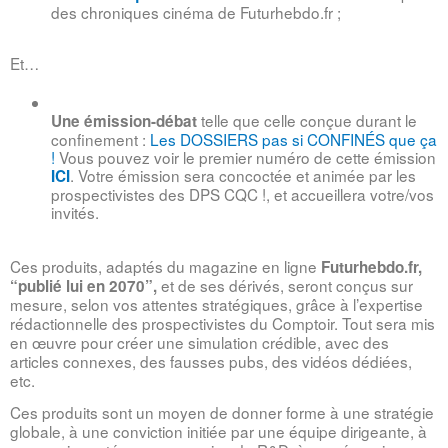
des chroniques cinéma de Futurhebdo.fr ;
Et…
 telle que celle conçue durant le 
Une émission-débat
confinement : 
Les DOSSIERS pas si CONFINÉS que ça 
!
 Vous pouvez voir le premier numéro de cette émission 
. Votre émission sera 
concoctée et animée par les 
ICI
prospectivistes 
des DPS CQC !, 
et accueillera votre/vos 
invités
.
Ces produits, adaptés du magazine en ligne 
Futurhebdo.fr, 
 et de ses dérivés, seront conçus sur 
“publié lui en 2070”,
mesure, selon vos attentes stratégiques, grâce à l’expertise 
rédactionnelle des prospectivistes du Comptoir. Tout sera mis 
en œuvre pour créer une simulation crédible, avec des 
articles connexes, des fausses pubs, des vidéos dédiées, 
etc.
Ces produits sont un moyen de donner forme à une stratégie 
globale, à une conviction initiée par une équipe dirigeante, à 