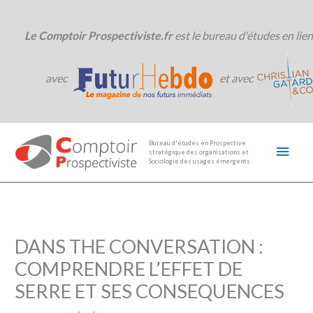
Aller
au
contenu
Le Comptoir Prospectiviste.fr
est le bureau d'études en lien
avec
et avec
Men
Bureau d'études en Prospective
stratégique des organisations et
princ
Sociologie des usages émergents
DANS THE CONVERSATION :
COMPRENDRE L’EFFET DE
SERRE ET SES CONSEQUENCES