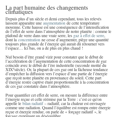
La part humaine des changements
climatiques
Depuis plus d’un siècle et demi cependant, tous les relevés
laissent apparaître une
augmentation
de cette température
moyenne. Cette hausse est une conséquence de l’intensification
de l’effet de serre dans l’atmosphère de notre planète : comme le
plafond de verre dans une vraie serre, les
gaz à effet de serre
,
dont la
concentration
ne cesse d’augmenter, piège une quantité
toujours plus grande de l’énergie qui aurait dû retourner vers
l’espace… Ici bas, on a de plus en plus chaud !
Nul besoin d’être grand vizir pour constater que le début de
l’accélération de l’augmentation de cette concentration de gaz
coïncide avec le début de l’ère industrielle (seconde moitié du
e
XIX
siècle). Or, la plupart de ces gaz ont la fâcheuse tendance
d’empêcher la diffusion vers l’espace d’une partie de l’énergie
que reçoit notre planète en provenance du soleil. Cette part
d’énergie restée captive étant proportionnelle à la concentration
de ces gaz constatée dans l’atmosphère.
Pour quantifier cet effet de serre, on mesure la différence entre
l’énergie reçue et celle réémise par la Terre : c’est ce qu’on
appelle le
bilan radiatif
– radiatif, car la chaleur est envisagée
comme une radiation. Quand l’équilibre est rompu entre énergie
reçue et énergie rendue, on parle de « forçage radiatif », le
forçage exprimant un déséquilibre.