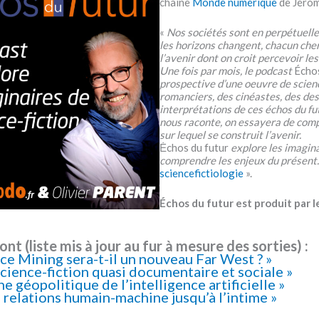
chaîne
Monde numérique
de Jérôm
«
Nos sociétés sont en perpétuelle 
les horizons changent, chacun cher
l’avenir dont on croit percevoir le
Une fois par mois, le podcast
Échos
prospective d’une oeuvre de scienc
romanciers, des cinéastes, des des
interprétations de ces échos du fu
nous raconte, on essayera de compr
sur lequel se construit l’avenir.
Ėchos du futur
explore les imagina
comprendre les enjeux du présent
sciencefictiologie
».
Échos du futur est produit par l
ont (liste mis à jour au fur à mesure des sorties) :
e Mining sera-t-il un nouveau Far West ? »
cience-fiction quasi documentaire et sociale »
géopolitique de l’intelligence artificielle »
relations humain-machine jusqu’à l’intime »