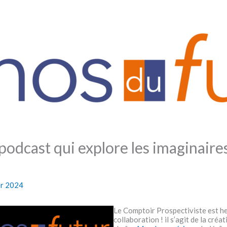
 podcast qui explore les imaginaires
er 2024
Le Comptoir Prospectiviste est h
collaboration ! il s’agit de la créa