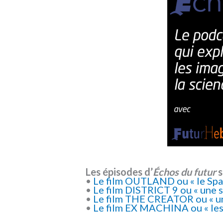
Les épisodes d’
Échos du futur
s
•
Le film OUTLAND ou « le Spac
•
Le film DISTRICT 9 ou « une s
•
Le film THE CREATOR ou « une 
•
Le film EX MACHINA ou « les 