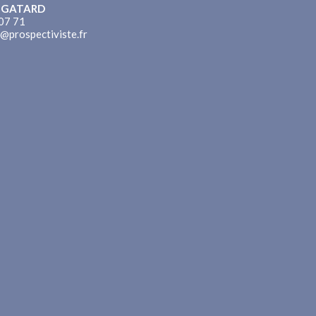
n GATARD
07 71
n@prospectiviste.fr