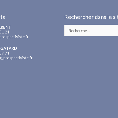
ts
Rechercher dans le si
PARENT
Rechercher :
81 21
prospectiviste.fr
n GATARD
07 71
n@prospectiviste.fr