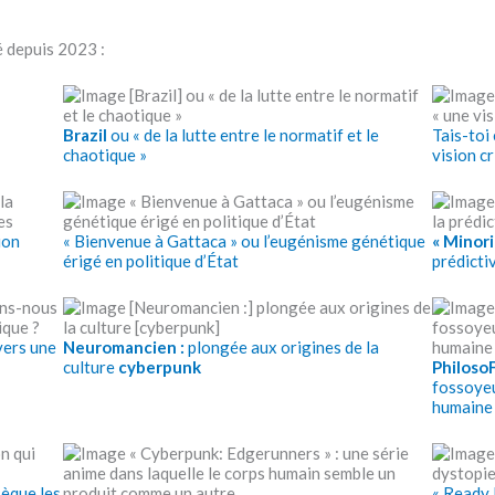
té depuis 2023 :
Brazil
ou « de la lutte entre le normatif et le
Tais-toi
chaotique »
vision cr
ion
« Bienvenue à Gattaca » ou l’eugénisme génétique
« Minori
érigé en politique d’État
prédicti
vers une
Neuromancien :
plongée aux origines de la
culture
cyberpunk
PhilosoF
fossoyeu
humaine
sèque les
« Ready 