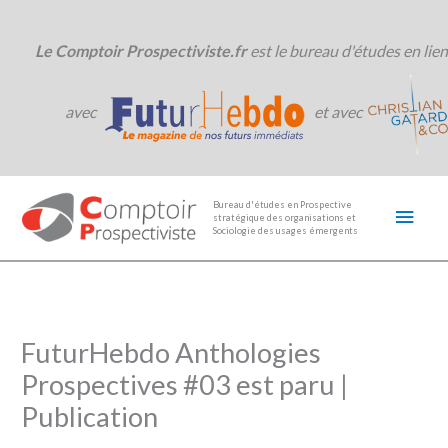
Aller
au
contenu
Le Comptoir Prospectiviste.fr
est le bureau d'études en lien
avec
et avec
Men
Bureau d'études en Prospective
stratégique des organisations et
princ
Sociologie des usages émergents
FuturHebdo Anthologies
Prospectives #03 est paru |
Publication