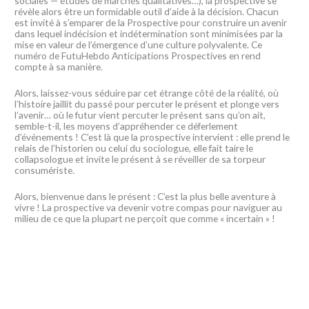
sociales — études de marchés qualitatives…), la prospective se
révèle alors être un formidable outil d’aide à la décision. Chacun
est invité à s’emparer de la Prospective pour construire un avenir
dans lequel indécision et indétermination sont minimisées par la
mise en valeur de l’émergence d’une culture polyvalente. Ce
numéro de FutuHebdo Anticipations Prospectives en rend
compte à sa manière.
Alors, laissez-vous séduire par cet étrange côté de la réalité, où
l’histoire jaillit du passé pour percuter le présent et plonge vers
l’avenir… où le futur vient percuter le présent sans qu’on ait,
semble-t-il, les moyens d’appréhender ce déferlement
d’événements ! C’est là que la prospective intervient : elle prend le
relais de l’historien ou celui du sociologue, elle fait taire le
collapsologue et invite le présent à se réveiller de sa torpeur
consumériste.
Alors, bienvenue dans le présent : C’est la plus belle aventure à
vivre ! La prospective va devenir votre compas pour naviguer au
milieu de ce que la plupart ne perçoit que comme « incertain » !