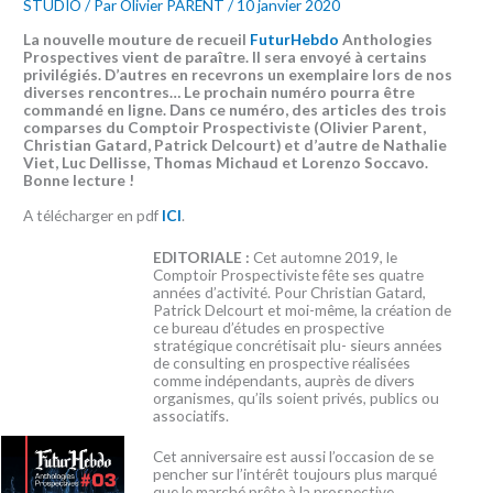
STUDIO
/ Par
Olivier PARENT
/
10 janvier 2020
La nouvelle mouture de recueil
FuturHebdo
Anthologies
Prospectives vient de paraître. Il sera envoyé à certains
privilégiés. D’autres en recevrons un exemplaire lors de nos
diverses rencontres… Le prochain numéro pourra être
commandé en ligne. Dans ce numéro, des articles des trois
comparses du Comptoir Prospectiviste (Olivier Parent,
Christian Gatard, Patrick Delcourt) et d’autre de Nathalie
Viet, Luc Dellisse, Thomas Michaud et Lorenzo Soccavo.
Bonne lecture !
A télécharger en pdf
ICI
.
EDITORIALE :
Cet automne 2019, le
Comptoir Prospectiviste fête ses quatre
années d’activité. Pour Christian Gatard,
Patrick Delcourt et moi-même, la création de
ce bureau d’études en prospective
stratégique concrétisait plu- sieurs années
de consulting en prospective réalisées
comme indépendants, auprès de divers
organismes, qu’ils soient privés, publics ou
associatifs.
Cet anniversaire est aussi l’occasion de se
pencher sur l’intérêt toujours plus marqué
que le marché prête à la prospective.