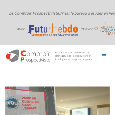
Aller
au
contenu
Le Comptoir Prospectiviste.fr
est le bureau d'études en lien
avec
et avec
Men
Bureau d'études en Prospective
stratégique des organisations et
princ
Sociologie des usages émergents