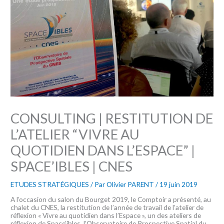
CONSULTING | RESTITUTION DE
L’ATELIER “VIVRE AU
QUOTIDIEN DANS L’ESPACE” |
SPACE’IBLES | CNES
ETUDES STRATÉGIQUES
/ Par
Olivier PARENT
/
19 juin 2019
A l’occasion du salon du Bourget 2019, le Comptoir a présenté, au
chalet du CNES, la restitution de l’année de travail de l’atelier de
réflexion « Vivre au quotidien dans l’Espace », un des ateliers de
réflexion de Space’ibles, l’Observatoire de Prospective Spatial du