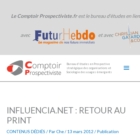
Aller
au
contenu
Le Comptoir Prospectiviste.fr
est le bureau d'études en lien
avec
et avec
Men
Bureau d'études en Prospective
stratégique des organisations et
princ
Sociologie des usages émergents
INFLUENCIA.NET : RETOUR AU
PRINT
CONTENUS DÉDIÉS
/ Par
Che
/
13 mars 2012
/
Publication