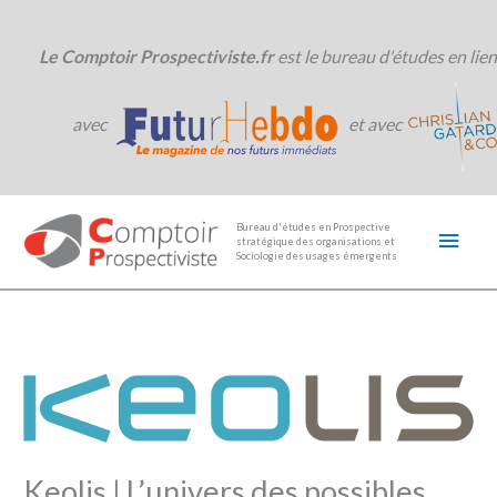
Aller
au
contenu
Le Comptoir Prospectiviste.fr
est le bureau d'études en lien
avec
et avec
Men
Bureau d'études en Prospective
stratégique des organisations et
princ
Sociologie des usages émergents
Keolis | L’univers des possibles