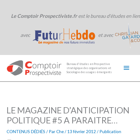
Aller
au
contenu
Le Comptoir Prospectiviste.fr
est le bureau d'études en lien
avec
et avec
Men
Bureau d'études en Prospective
stratégique des organisations et
princ
Sociologie des usages émergents
LE MAGAZINE D’ANTICIPATION
POLITIQUE #5 A PARAITRE…
CONTENUS DÉDIÉS
/ Par
Che
/
13 février 2012
/
Publication