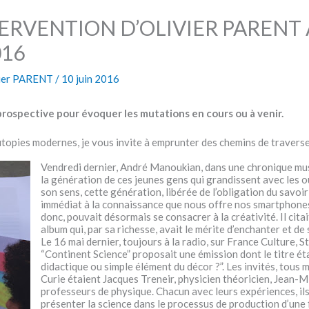
ERVENTION D’OLIVIER PARENT 
016
vier PARENT
/
10 juin 2016
 prospective pour évoquer les mutations en cours ou à venir.
utopies modernes, je vous invite à emprunter des chemins de traverse
Vendredi dernier, André Manoukian, dans une chronique mus
la génération de ces jeunes gens qui grandissent avec les o
son sens, cette génération, libérée de l’obligation du savo
immédiat à la connaissance que nous offre nos smartphones 
donc, pouvait désormais se consacrer à la créativité. Il cita
album qui, par sa richesse, avait le mérite d’enchanter et d
Le 16 mai dernier, toujours à la radio, sur France Culture,
“Continent Science” proposait une émission dont le titre ét
didactique ou simple élément du décor ?”. Les invités, tous 
Curie étaient Jacques Treneir, physicien théoricien, Jean-M
professeurs de physique. Chacun avec leurs expériences, ils
présenter la science dans le processus de production d’une 