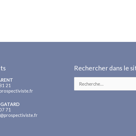
ts
Rechercher dans le si
PARENT
Rechercher :
81 21
prospectiviste.fr
n GATARD
07 71
n@prospectiviste.fr