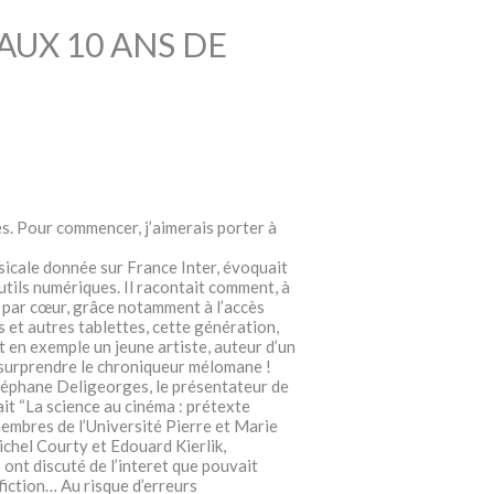
AUX 10 ANS DE
s. Pour commencer, j’aimerais porter à
icale donnée sur France Inter, évoquait
utils numériques. Il racontait comment, à
ir par cœur, grâce notamment à l’accès
et autres tablettes, cette génération,
it en exemple un jeune artiste, auteur d’un
e surprendre le chroniqueur mélomane !
 Stéphane Deligeorges, le présentateur de
ait “La science au cinéma : prétexte
membres de l’Université Pierre et Marie
ichel Courty et Edouard Kierlik,
 ont discuté de l’interet que pouvait
fiction… Au risque d’erreurs