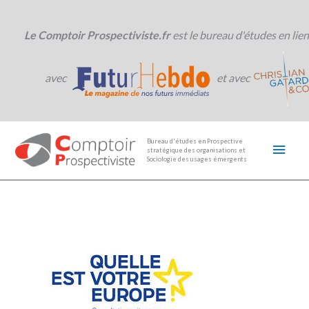
Aller
au
contenu
Le Comptoir Prospectiviste.fr
est le bureau d'études en lien
avec
et avec
Men
Bureau d'études en Prospective
stratégique des organisations et
princ
Sociologie des usages émergents