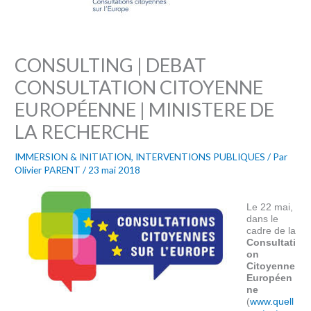
CONSULTING | DEBAT
CONSULTATION CITOYENNE
EUROPÉENNE | MINISTERE DE
LA RECHERCHE
IMMERSION & INITIATION
,
INTERVENTIONS PUBLIQUES
/ Par
Olivier PARENT
/
23 mai 2018
Le 22 mai,
dans le
cadre de la
Consultati
on
Citoyenne
Européen
ne
(
www.quell