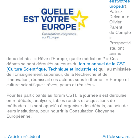
eestvotree
urope.fr
),
Patrick
Delcourt et
Olivier
Parent
du
Compto
ir
Prospectivi
ste
, ont
animé
deux débats : « Rêve d’Europe, quelle médiation ? »
Ces
débats se sont déroulés au cours du
forum annuel de la CSTI
(Culture Scientifique, Technique et Industrielle)
qui, au ministère
de l’Enseignement supérieur, de la Recherche et de
l’Innovation, réunissait ses acteurs sous le thème :
« Europe et
culture scientifique : rêves, peurs et réalités ».
Pour les participants au forum CSTI, l
a journée s’est déroulée
entre débats, analyses, tables rondes et acquisitions de
méthodes. Ils sont appelés à organiser des débats, au sein de
leurs institutions, pour nourrir la Consultation Citoyenne
Européenne.
←
Article précédent
Article suivant
→