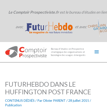
Aller
au
contenu
Le Comptoir Prospectiviste.fr
est le bureau d'études en lien
avec
et avec
Men
Bureau d'études en Prospective
stratégique des organisations et
princ
Sociologie des usages émergents
FUTURHEBDO DANS LE
HUFFINGTON POST FRANCE
CONTENUS DÉDIÉS
/ Par
Olivier PARENT
/
28 juillet 2015
/
Publication