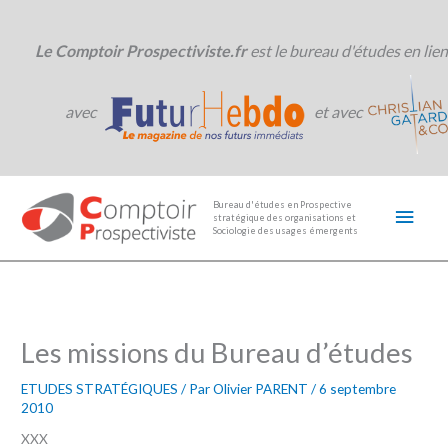
Aller
au
contenu
Le Comptoir Prospectiviste.fr
est le bureau d'études en lien
avec
et avec
Men
Bureau d'études en Prospective
stratégique des organisations et
princ
Sociologie des usages émergents
Les missions du Bureau d’études
ETUDES STRATÉGIQUES
/ Par
Olivier PARENT
/
6 septembre
2010
XXX