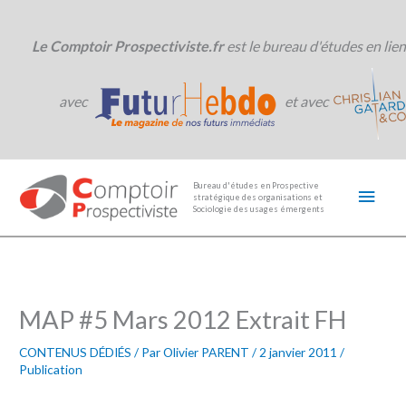
Aller
au
contenu
Le Comptoir Prospectiviste.fr
est le bureau d'études en lien
avec
et avec
Men
Bureau d'études en Prospective
stratégique des organisations et
princ
Sociologie des usages émergents
MAP #5 Mars 2012 Extrait FH
CONTENUS DÉDIÉS
/ Par
Olivier PARENT
/
2 janvier 2011
/
Publication